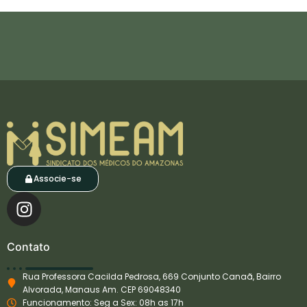
Associe-se
I
n
s
Contato
t
a
Rua Professora Cacilda Pedrosa, 669 Conjunto Canaã, Bairro
g
Alvorada, Manaus Am. CEP 69048340
r
Funcionamento: Seg a Sex: 08h as 17h