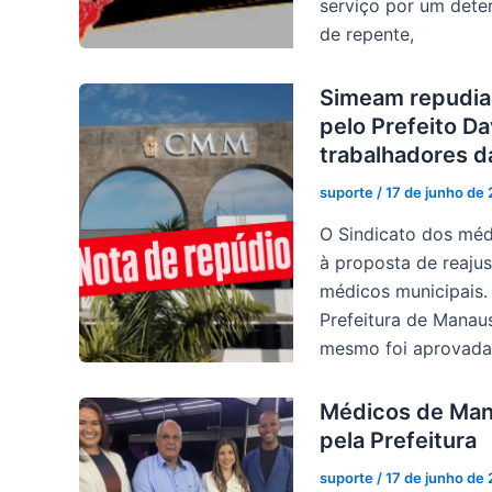
serviço por um dete
de repente,
Simeam repudia 
pelo Prefeito D
trabalhadores d
suporte
/
17 de junho de
O Sindicato dos méd
à proposta de reajus
médicos municipais.
Prefeitura de Manaus
mesmo foi aprovada
Médicos de Mana
pela Prefeitura
suporte
/
17 de junho de