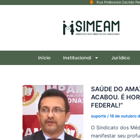
Rua Professora Cacilda Pe
Ir
para
o
conteúdo
Início
Institucional
Jurídico
SAÚDE DO AMA
ACABOU. É HOR
FEDERAL!”
suporte
/
16 de outubro 
O Sindicato dos Mé
manifestar seu prof