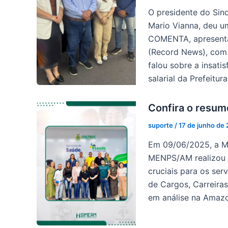
O presidente do Sin
Mario Vianna, deu u
COMENTA, apresenta
(Record News), com a
falou sobre a insat
salarial da Prefeitu
Confira o resu
suporte
/
17 de junho de
Em 09/06/2025, a M
MENPS/AM realizou s
cruciais para os se
de Cargos, Carreira
em análise na Amazo