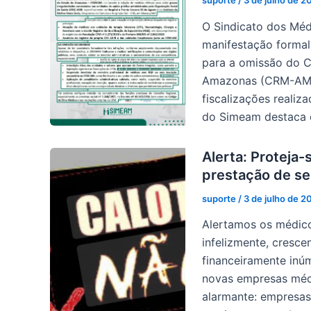
suporte
/
3 de julho de 2
O Sindicato dos Mé
manifestação formal
para a omissão do C
Amazonas (CRM-AM) 
fiscalizações realiz
do Simeam destaca
Alerta: Proteja-
prestação de se
suporte
/
3 de julho de 2
Alertamos os médico
infelizmente, cresc
financeiramente inú
novas empresas méd
alarmante: empresa