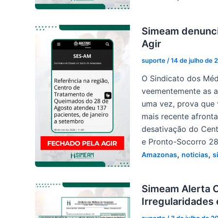
Simeam denunci
Agir
suporte
/
14 de julho de 
O Sindicato dos Mé
veementemente as aç
uma vez, prova que 
mais recente afront
desativação do Cen
e Pronto-Socorro 28
,
,
Amazonas
noticias
s
Simeam Alerta 
Irregularidades