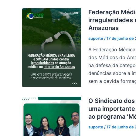
Federação Médic
irregularidades 
Amazonas
suporte
/
17 de junho de
A Federação Médica B
dos Médicos do Ama
na defesa da categor
denúncias sobre a im
sem a devida formaçã
O Sindicato dos
uma importante 
ao programa ‘Méd
suporte
/
17 de junho de