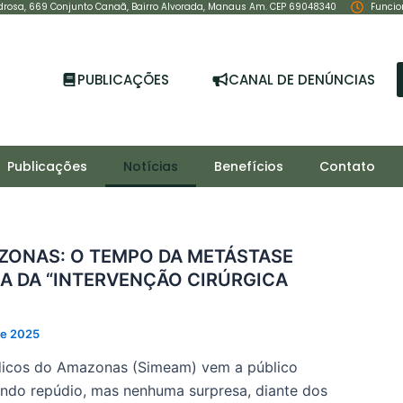
drosa, 669 Conjunto Canaã, Bairro Alvorada, Manaus Am. CEP 69048340
Funcio
PUBLICAÇÕES
CANAL DE DENÚNCIAS
Publicações
Notícias
Benefícios
Contato
ZONAS: O TEMPO DA METÁSTASE
A DA “INTERVENÇÃO CIRÚRGICA
de 2025
dicos do Amazonas (Simeam) vem a público
undo repúdio, mas nenhuma surpresa, diante dos