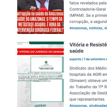
fatos revelados pel
Controladoria-Geral
(MPAM). Se a primei
corrupção, a segun
,
,
Amazonas
noticias
s
Vitória e Resis
saúde
suporte
/
1 de setembro 
Sindicato dos Médic
hospitais da AGIR e
(Simeam) obteve uma 
do Trabalho da 11ª 
Associação de Gestã
que representantes
,
Amazonas
sindmeda